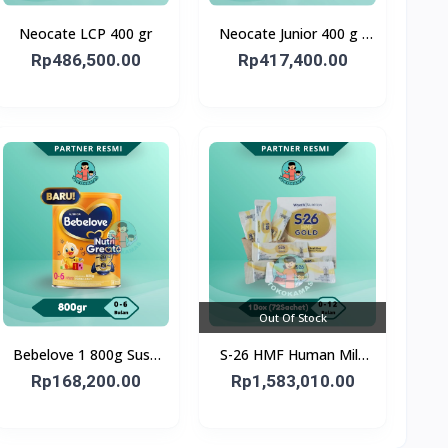
Neocate LCP 400 gr
Neocate Junior 400 g -
Susu Formula Alergi Susu
Rp486,500.00
Rp417,400.00
Sapi 1-12 Tahun
Out Of Stock
Bebelove 1 800g Susu
S-26 HMF Human Milk
Formula Bayi Usia 0-6
Fortifier GOLD 72X1G - 1
Rp168,200.00
Rp1,583,010.00
bulan
Box 72 Sachet