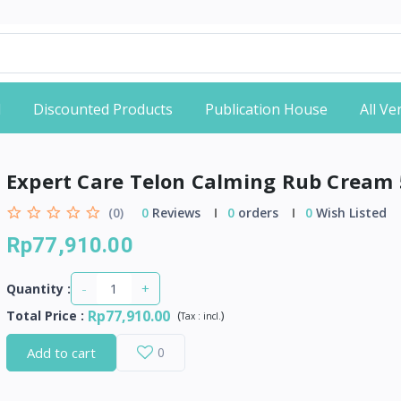
d
Discounted Products
Publication House
All V
Expert Care Telon Calming Rub Cream 
(0)
0
Reviews
0
orders
0
Wish Listed
Rp77,910.00
-
+
Quantity :
Rp77,910.00
Total Price
:
(
)
Tax :
incl.
Add to cart
0