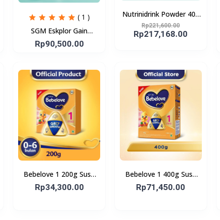
Nutrinidrink Powder 400
( 1 )
gr
Rp221,600.00
SGM Eskplor Gain
Rp217,168.00
Optigrow 1plus
Rp90,500.00
Bebelove 1 200g Susu
Bebelove 1 400g Susu
Formula Bayi Usia 0-6
Formula Bayi Usia 0-6
Rp34,300.00
Rp71,450.00
bulan
bulan