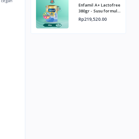
n cegah
Enfamil A+ Lactofree
380gr - Susu formula
bayi bebas lactosa
Rp219,520.00