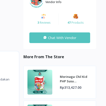
Vendor Info
3
Reviews
47
Products
Chat With Vendor
More From The Store
Morinaga Chil Kid
Redakan
PHP Susu
Pertumbuhan Anak
Rp313,427.00
Usia 1-3 tahun 800g