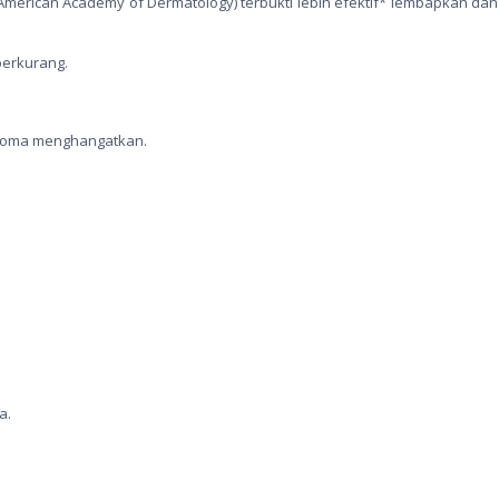
merican Academy of Dermatology) terbukti lebih efektif* lembapkan da
berkurang.
 aroma menghangatkan.
a.