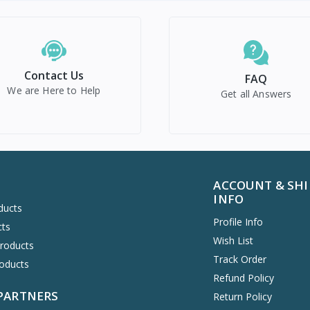
Contact Us
FAQ
We are Here to Help
Get all Answers
ACCOUNT & SHI
INFO
ducts
Profile Info
cts
Wish List
Products
Track Order
oducts
Refund Policy
 PARTNERS
Return Policy