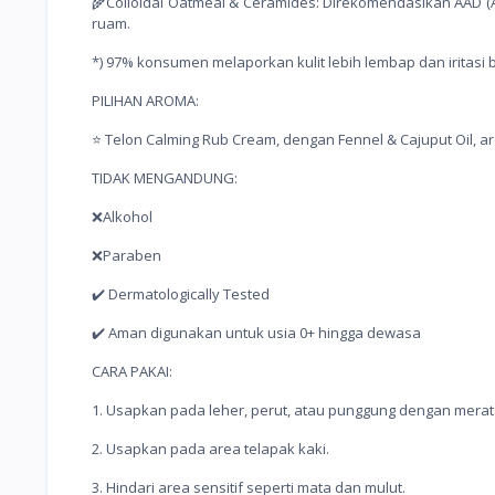
🌾Colloidal Oatmeal & Ceramides: Direkomendasikan AAD (A
ruam.
*) 97% konsumen melaporkan kulit lebih lembap dan iritasi 
PILIHAN AROMA:
⭐️ Telon Calming Rub Cream, dengan Fennel & Cajuput Oil,
TIDAK MENGANDUNG:
❌Alkohol
❌Paraben
✔️ Dermatologically Tested
✔️ Aman digunakan untuk usia 0+ hingga dewasa
CARA PAKAI:
1. Usapkan pada leher, perut, atau punggung dengan merat
2. Usapkan pada area telapak kaki.
3. Hindari area sensitif seperti mata dan mulut.