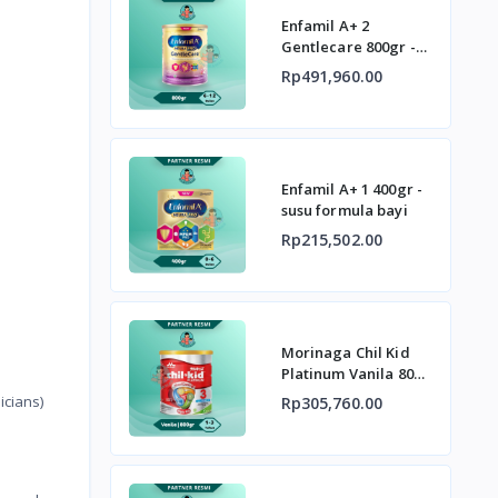
Enfamil A+ 2
Gentlecare 800gr -
Susu Formula Bayi
Rp491,960.00
untuk Gangguan
Pencernaan
Enfamil A+ 1 400gr -
susu formula bayi
Rp215,502.00
Morinaga Chil Kid
Platinum Vanila 800g
Susu Formula
cians)
Rp305,760.00
Pertumbuhan Anak
Usia 1-3 Tahun