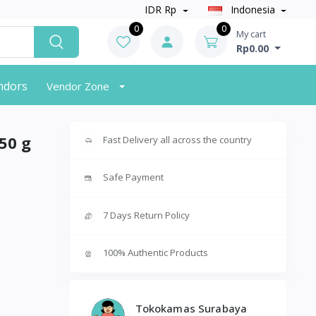
IDR Rp
Indonesia
0
0
My cart
Rp0.00
endors
Vendor Zone
50 g
Fast Delivery all across the country
Safe Payment
7 Days Return Policy
100% Authentic Products
Tokokamas Surabaya