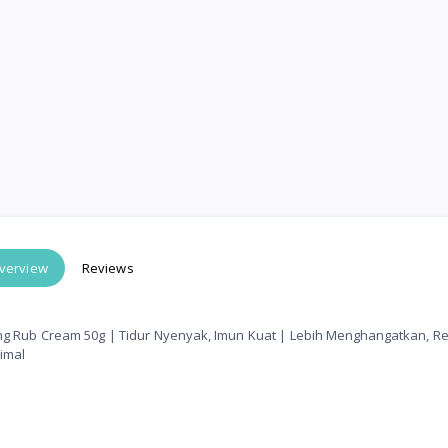
verview
Reviews
ing Rub Cream 50g | Tidur Nyenyak, Imun Kuat | Lebih Menghangatkan, 
timal