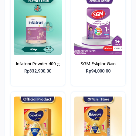
Infatrini Powder 400 g
SGM Eskplor Gain
Optigrow 1plus
Rp332,900.00
Rp94,000.00