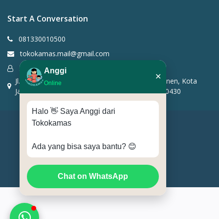
Start A Conversation
081330010500
tokokamas.mail@gmail.com
support ticket
Anggi
✕
Jl. Salemba I No.14A, RT.4/RW.6, Kenari, Kec. Senen, Kota
Online
Jakarta Pusat, Daerah Khusus Ibukota Jakarta 10430
Halo 👋 Saya Anggi dari
Tokokamas
Tokokamas.id
Ada yang bisa saya bantu? 😊
Terms & Conditions
privacy policy
Chat on WhatsApp