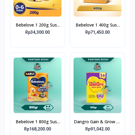
Bebelove 1 200g Susu
Bebelove 1 400g Susu
Formula Bayi Usia 0-6
Formula Bayi Usia 0-6
Rp34,300.00
Rp71,450.00
bulan
bulan
Bebelove 1 800g Susu
Dangro Gain & Grow 1+
Formula Bayi Usia 0-6
400gr - Susu untuk
Rp168,200.00
Rp91,042.00