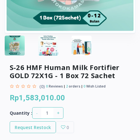
S-26 HMF Human Milk Fortifier
GOLD 72X1G - 1 Box 72 Sachet
(0)
0
Reviews
2
orders
0
Wish Listed
Rp1,583,010.00
-
+
Quantity :
Request Restock
0