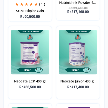
Nutrinidrink Powder 400
( 1 )
gr
Rp221,600.00
SGM Eskplor Gain
Rp217,168.00
Optigrow 1plus
Rp90,500.00
Neocate LCP 400 gr
Neocate Junior 400 g -
Susu Formula Alergi
Rp486,500.00
Rp417,400.00
Susu Sapi 1-12 Tahun