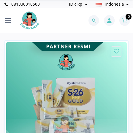
081330010500
IDR Rp
Indonesia
0