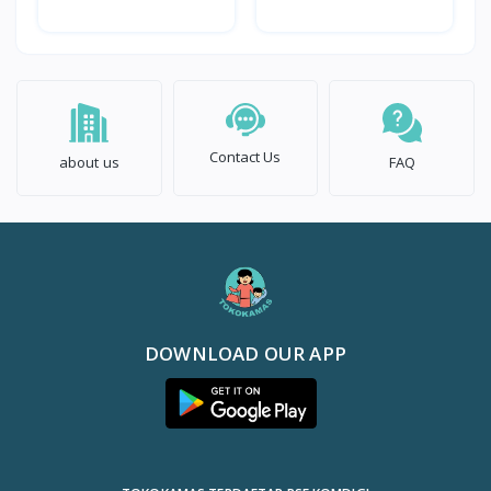
bulan
Kejar Tumbuh Anak
Usia 1+
Contact Us
about us
FAQ
DOWNLOAD OUR APP