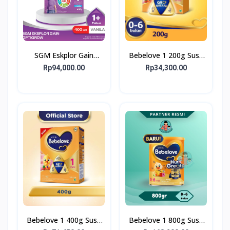
SGM Eskplor Gain
Bebelove 1 200g Susu
Optigrow 1plus
Formula Bayi Usia 0-6
Rp94,000.00
Rp34,300.00
bulan
Bebelove 1 400g Susu
Bebelove 1 800g Susu