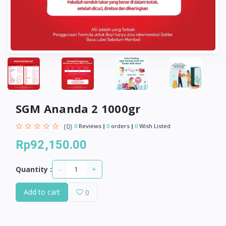
SGM Ananda 2 1000gr
(0)
0
Reviews
0
orders
0
Wish Listed
Rp92,150.00
-
+
Quantity :
Add to cart
0