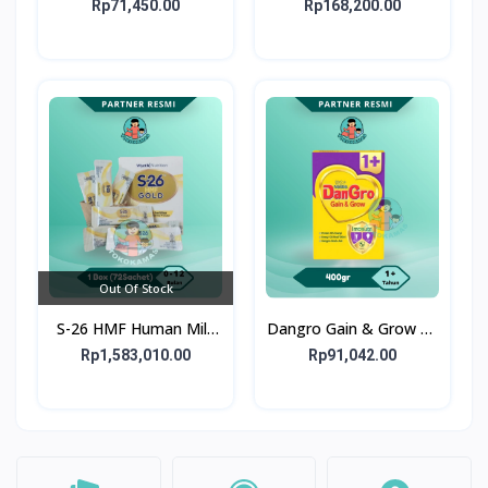
Formula Bayi Usia 0-6
Formula Bayi Usia 0-6
Rp71,450.00
Rp168,200.00
bulan
bulan
Out Of Stock
S-26 HMF Human Milk
Dangro Gain & Grow 1+
Fortifier GOLD 72X1G -
400gr - Susu untuk
Rp1,583,010.00
Rp91,042.00
1 Box 72 Sachet
Kejar Tumbuh Anak
Usia 1+