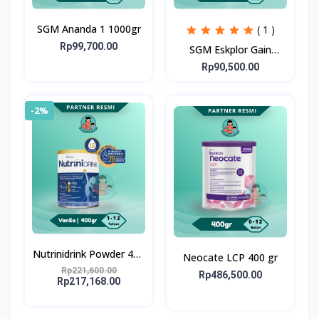
SGM Ananda 1 1000gr
( 1 )
Rp99,700.00
SGM Eskplor Gain
Optigrow 1plus
Rp90,500.00
-2%
Nutrinidrink Powder 400
Neocate LCP 400 gr
gr
Rp221,600.00
Rp486,500.00
Rp217,168.00