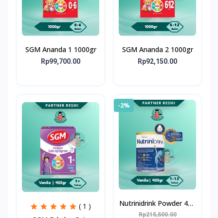
SGM Ananda 1 1000gr
SGM Ananda 2 1000gr
Rp99,700.00
Rp92,150.00
-2%
Nutrinidrink Powder 400
( 1 )
gr
Rp215,500.00