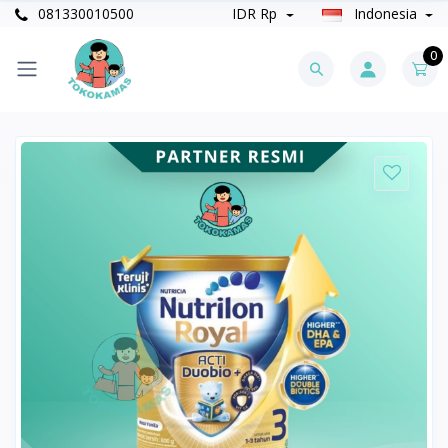
081330010500
IDR Rp
Indonesia
0