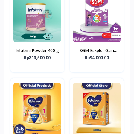
Infatrini Powder 400 g
SGM Eskplor Gain
Optigrow 1plus
Rp313,500.00
Rp94,000.00