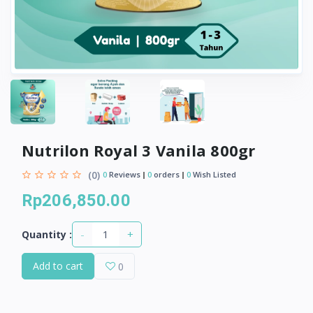
Nutrilon Royal 3 Vanila 800gr
(0)
0
Reviews
0
orders
0
Wish Listed
Rp206,850.00
-
+
Quantity :
Add to cart
0