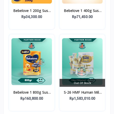
Bebelove 1 200g Susu
Bebelove 1 400g Susu
Formula Bayi Usia 0-6
Formula Bayi Usia 0-6
Rp34,300.00
Rp71,450.00
bulan
bulan
Out Of Stock
Bebelove 1 800g Susu
S-26 HMF Human Milk
Formula Bayi Usia 0-6
Fortifier GOLD 72X1G -
Rp160,800.00
Rp1,583,010.00
bulan
1 Box 72 Sachet