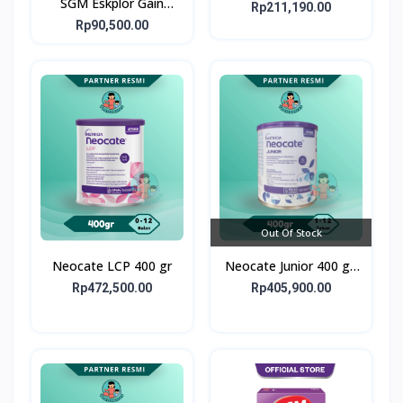
SGM Eskplor Gain
Rp211,190.00
Optigrow 1plus
Rp90,500.00
Out Of Stock
Neocate LCP 400 gr
Neocate Junior 400 g -
Susu Formula Alergi
Rp472,500.00
Rp405,900.00
Susu Sapi 1-12 Tahun