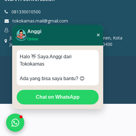
081330010500
tokokamas.mail@gmail.com
support ticket
Anggi
✕
Jl. Salemba I No.14A, RT.4/RW.6, Kenari, Kec. Senen, Kota
Online
Jakarta Pusat, Daerah Khusus Ibukota Jakarta 10430
Halo 👋 Saya Anggi dari
Tokokamas
Tokokamas.id
Ada yang bisa saya bantu? 😊
Terms & Conditions
privacy policy
Chat on WhatsApp