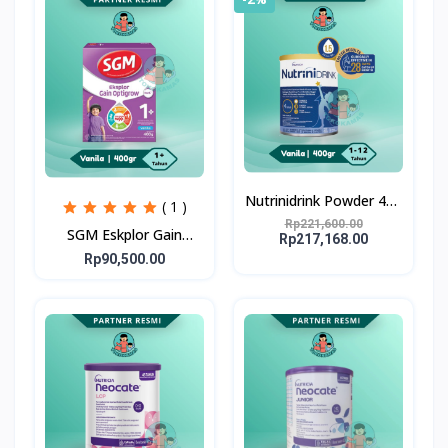
Nutrinidrink Powder 400
( 1 )
gr
Rp221,600.00
SGM Eskplor Gain
Rp217,168.00
Optigrow 1plus
Rp90,500.00