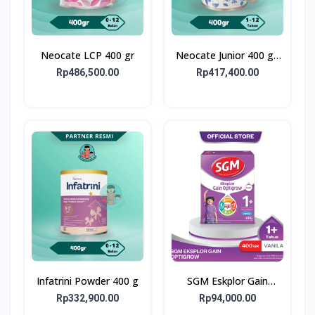
Neocate LCP 400 gr
Neocate Junior 400 g -
Susu Formula Alergi
Rp486,500.00
Rp417,400.00
Susu Sapi 1-12 Tahun
Infatrini Powder 400 g
SGM Eskplor Gain
Optigrow 1plus
Rp332,900.00
Rp94,000.00