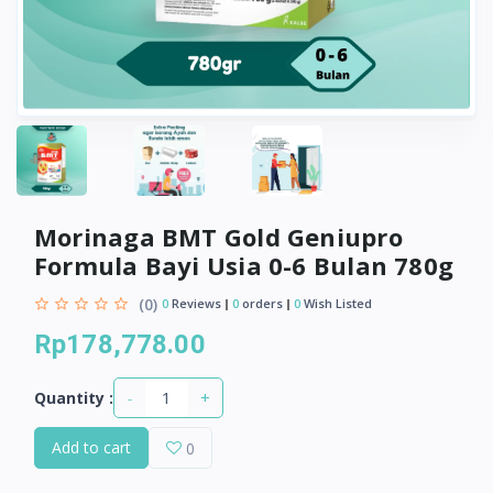
Morinaga BMT Gold Geniupro
Formula Bayi Usia 0-6 Bulan 780g
(0)
0
Reviews
0
orders
0
Wish Listed
Rp178,778.00
-
+
Quantity :
Add to cart
0