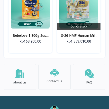
Out Of Stock
Bebelove 1 800g Susu
S-26 HMF Human Milk
Formula Bayi Usia 0-6
Fortifier GOLD 72X1G -
Rp168,200.00
Rp1,583,010.00
bulan
1 Box 72 Sachet
Contact Us
about us
FAQ