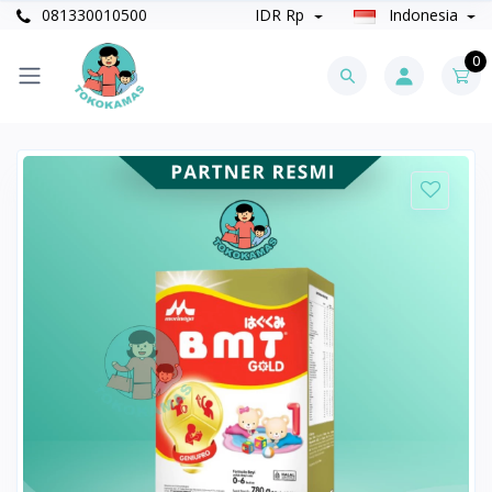
081330010500
IDR Rp
Indonesia
0