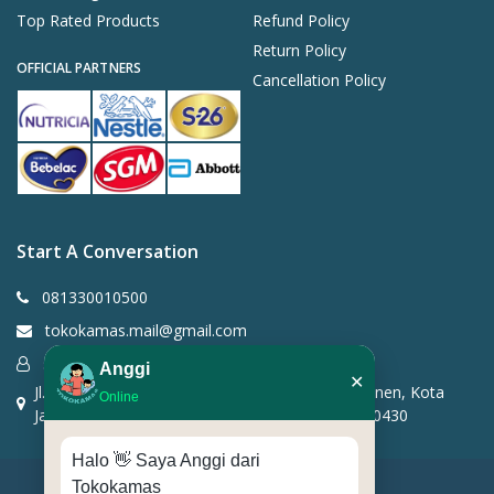
Top Rated Products
Refund Policy
Return Policy
OFFICIAL PARTNERS
Cancellation Policy
Start A Conversation
081330010500
tokokamas.mail@gmail.com
support ticket
Anggi
✕
Jl. Salemba I No.14A, RT.4/RW.6, Kenari, Kec. Senen, Kota
Online
Jakarta Pusat, Daerah Khusus Ibukota Jakarta 10430
Halo 👋 Saya Anggi dari
Tokokamas